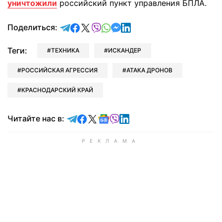
уничтожили
российский пункт управления БПЛА.
отправить в Telegram
поделиться в Facebook
поделиться в X
отправить в Viber
отправить в Whatsapp
отправить в Messenger
отправить в LinkedIn
Поделиться:
Теги:
ТЕХНИКА
ИСКАНДЕР
РОССИЙСКАЯ АГРЕССИЯ
АТАКА ДРОНОВ
КРАСНОДАРСКИЙ КРАЙ
Читайте в Telegram
Читайте в Facebook
Читайте в X
Читайте в Google news
Читайте в Viber
Читайте в LinkedIn
Читайте нас в: