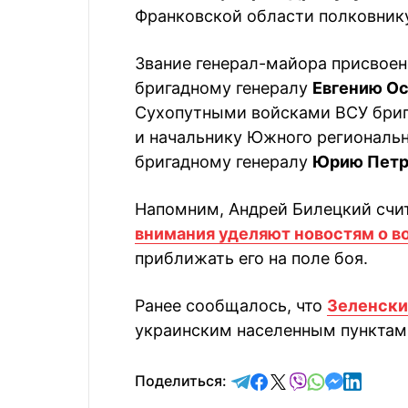
Франковской области полковни
Звание генерал-майора присвоен
бригадному генералу
Евгению О
Сухопутными войсками ВСУ бри
и начальнику Южного региональ
бригадному генералу
Юрию Петр
Напомним, Андрей Билецкий счит
внимания уделяют новостям о 
приближать его на поле боя.
Ранее сообщалось, что
Зеленски
украинским населенным пунктам
отправить в Telegram
поделиться в Face
поделиться в X
отправить в V
отправить 
отправит
отправ
Поделиться: