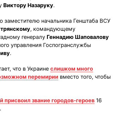
ку
Виктору Назаруку
.
о заместителю начальника Генштаба ВСУ
стрянскому
, командующему
гадному генералу
Геннадию Шаповалову
ного управления Госпогранслужбы
иву
.
ает, что в Украине
слишком много
возможном перемирии
вместо того, чтобы
й присвоил звание городов-героев
16
.
book
iber
в Whatsapp
ь в Messenger
ить в LinkedIn