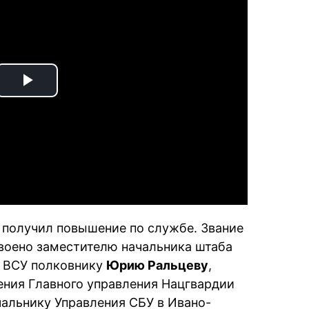
Play
Video
о получил повышение по службе. Звание
воено заместителю начальника штаба
 ВСУ полковнику
Юрию Ральцеву
,
ения Главного управления Нацгвардии
чальнику Управления СБУ в Ивано-