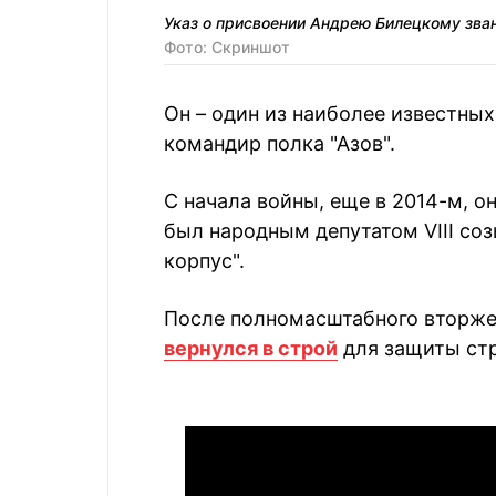
Указ о присвоении Андрею Билецкому зван
Фото: Скриншот
Он – один из наиболее известных
командир полка "Азов".
С начала войны, еще в 2014-м, о
был народным депутатом VIII со
корпус".
После полномасштабного вторжен
вернулся в строй
для защиты ст