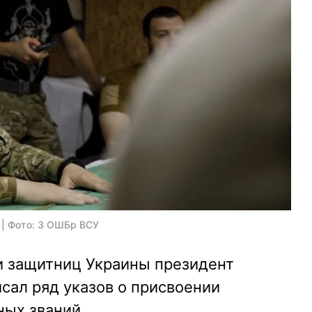
 | Фото: 3 ОШБр ВСУ
и защитниц Украины президент
сал ряд указов о присвоении
ных званий.