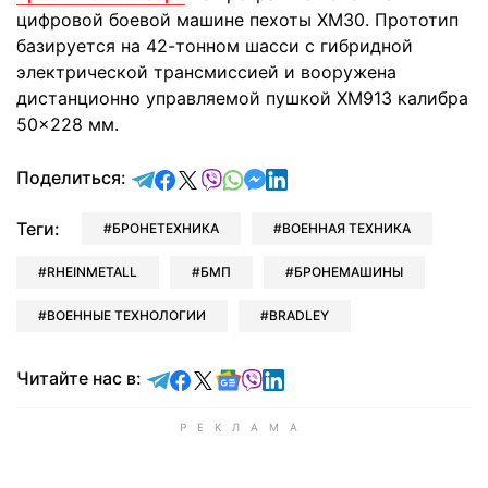
цифровой боевой машине пехоты XM30. Прототип
базируется на 42-тонном шасси с гибридной
электрической трансмиссией и вооружена
дистанционно управляемой пушкой XM913 калибра
50×228 мм.
отправить в Telegram
поделиться в Facebook
поделиться в X
отправить в Viber
отправить в Whatsapp
отправить в Messenger
отправить в LinkedIn
Поделиться:
Теги:
БРОНЕТЕХНИКА
ВОЕННАЯ ТЕХНИКА
RHEINMETALL
БМП
БРОНЕМАШИНЫ
ВОЕННЫЕ ТЕХНОЛОГИИ
BRADLEY
Читайте в Telegram
Читайте в Facebook
Читайте в X
Читайте в Google news
Читайте в Viber
Читайте в LinkedIn
Читайте нас в: