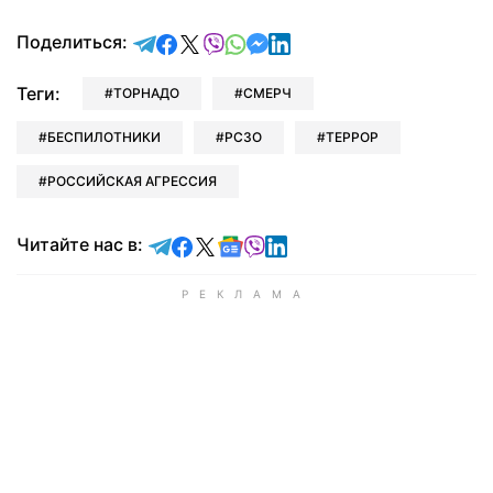
отправить в Telegram
поделиться в Facebook
поделиться в X
отправить в Viber
отправить в Whatsapp
отправить в Messenger
отправить в LinkedIn
Поделиться:
Теги:
ТОРНАДО
СМЕРЧ
БЕСПИЛОТНИКИ
РСЗО
ТЕРРОР
РОССИЙСКАЯ АГРЕССИЯ
Читайте в Telegram
Читайте в Facebook
Читайте в X
Читайте в Google news
Читайте в Viber
Читайте в LinkedIn
Читайте нас в: