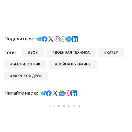
отправить в Telegram
поделиться в Facebook
поделиться в X
отправить в Viber
отправить в Whatsapp
отправить в Messenger
отправить в LinkedIn
Поделиться:
Теги:
ВСУ
ВОЕННАЯ ТЕХНИКА
КАТЕР
БЕСПИЛОТНИК
ВОЙНА В УКРАИНЕ
МОРСКОЙ ДРОН
Читайте в Telegram
Читайте в Facebook
Читайте в X
Читайте в Google news
Читайте в Viber
Читайте в LinkedIn
Читайте нас в: