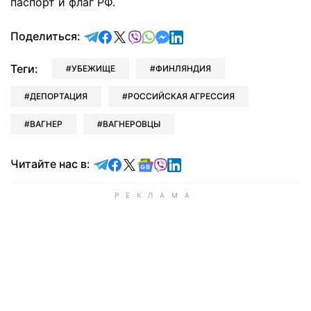
паспорт и флаг РФ.
отправить в Telegram
поделиться в Facebook
поделиться в X
отправить в Viber
отправить в Whatsapp
отправить в Messenger
отправить в LinkedIn
Поделиться:
Теги:
УБЕЖИЩЕ
ФИНЛЯНДИЯ
ДЕПОРТАЦИЯ
РОССИЙСКАЯ АГРЕССИЯ
ВАГНЕР
ВАГНЕРОВЦЫ
Читайте в Telegram
Читайте в Facebook
Читайте в X
Читайте в Google news
Читайте в Viber
Читайте в LinkedIn
Читайте нас в: