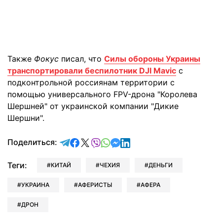
Также
Фокус
писал, что
Силы обороны Украины
транспортировали беспилотник DJI Mavic
с
подконтрольной россиянам территории с
помощью универсального FPV-дрона "Королева
Шершней" от украинской компании "Дикие
Шершни".
отправить в Telegram
поделиться в Facebook
поделиться в X
отправить в Viber
отправить в Whatsapp
отправить в Messenger
отправить в LinkedIn
Поделиться:
Теги:
КИТАЙ
ЧЕХИЯ
ДЕНЬГИ
УКРАИНА
АФЕРИСТЫ
АФЕРА
ДРОН