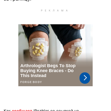
Как
сообщает
iRozhlas со ссылкой на