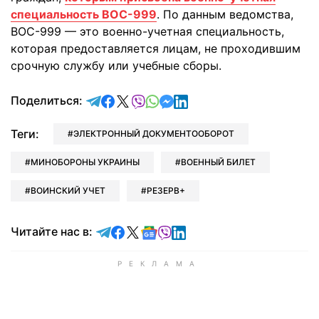
специальность ВОС-999
. По данным ведомства,
ВОС-999 — это военно-учетная специальность,
которая предоставляется лицам, не проходившим
срочную службу или учебные сборы.
отправить в Telegram
поделиться в Facebook
поделиться в X
отправить в Viber
отправить в Whatsapp
отправить в Messenger
отправить в LinkedIn
Поделиться:
Теги:
ЭЛЕКТРОННЫЙ ДОКУМЕНТООБОРОТ
МИНОБОРОНЫ УКРАИНЫ
ВОЕННЫЙ БИЛЕТ
ВОИНСКИЙ УЧЕТ
РЕЗЕРВ+
Читайте в Telegram
Читайте в Facebook
Читайте в X
Читайте в Google news
Читайте в Viber
Читайте в LinkedIn
Читайте нас в: