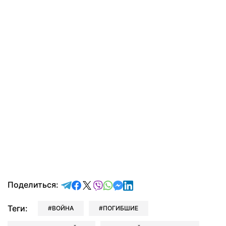
отправить в Telegram
поделиться в Facebook
поделиться в X
отправить в Viber
отправить в Whatsapp
отправить в Messenger
отправить в LinkedIn
Поделиться:
Теги:
ВОЙНА
ПОГИБШИЕ