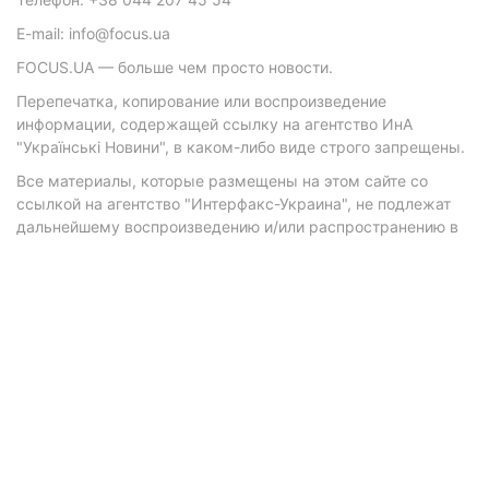
E-mail: info@focus.ua
FOCUS.UA — больше чем просто новости.
Перепечатка, копирование или воспроизведение
информации, содержащей ссылку на агентство ИнА
"Українські Новини", в каком-либо виде строго запрещены.
Все материалы, которые размещены на этом сайте со
ссылкой на агентство "Интерфакс-Украина", не подлежат
дальнейшему воспроизведению и/или распространению в
любой форме, кроме как с письменного разрешения
агентства.
Материалы с плашками "Р", "Новости партнеров", "Новости
компаний", "Новости партий", "Инновации", "Позиция",
"Спецпроект при поддержке" публикуются на
коммерческой основе.
© 2026 Фокус. Все права защищены.
Политика конфиденциальности
•
Контакты