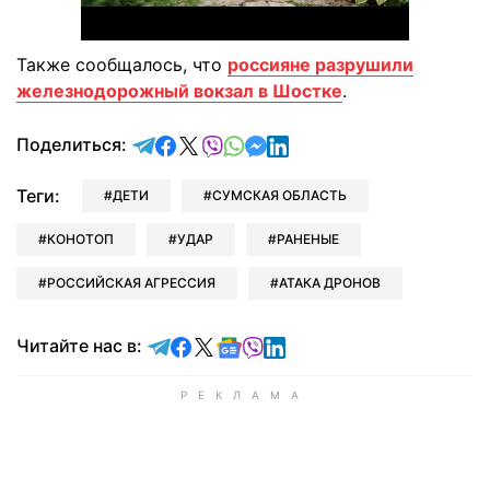
Также сообщалось, что
россияне разрушили
железнодорожный вокзал в Шостке
.
отправить в Telegram
поделиться в Facebook
поделиться в X
отправить в Viber
отправить в Whatsapp
отправить в Messenger
отправить в LinkedIn
Поделиться:
Теги:
ДЕТИ
СУМСКАЯ ОБЛАСТЬ
КОНОТОП
УДАР
РАНЕНЫЕ
РОССИЙСКАЯ АГРЕССИЯ
АТАКА ДРОНОВ
Читайте в Telegram
Читайте в Facebook
Читайте в X
Читайте в Google news
Читайте в Viber
Читайте в LinkedIn
Читайте нас в: