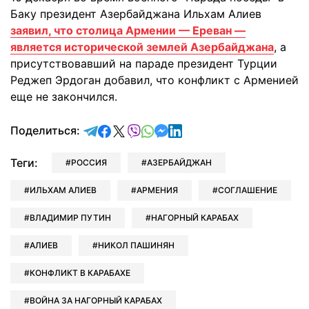
Баку президент Азербайджана Ильхам Алиев
заявил, что столица Армении — Ереван —
является исторической землей Азербайджана
, а
присутствовавший на параде президент Турции
Реджеп Эрдоган добавил, что конфликт с Арменией
еще не закончился.
отправить в Telegram
поделиться в Facebook
поделиться в X
отправить в Viber
отправить в Whatsapp
отправить в Messenger
отправить в LinkedIn
Поделиться:
Теги:
РОССИЯ
АЗЕРБАЙДЖАН
ИЛЬХАМ АЛИЕВ
АРМЕНИЯ
СОГЛАШЕНИЕ
ВЛАДИМИР ПУТИН
НАГОРНЫЙ КАРАБАХ
АЛИЕВ
НИКОЛ ПАШИНЯН
КОНФЛИКТ В КАРАБАХЕ
ВОЙНА ЗА НАГОРНЫЙ КАРАБАХ