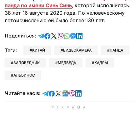
панда по имени Синь Синь
, которой исполнилась
38 лет 16 августа 2020 года. По человеческому
летоисчислению ей было более 130 лет.
отправить в Telegram
поделиться в Facebook
поделиться в X
отправить в Viber
отправить в Whatsapp
отправить в Messenger
отправить в LinkedIn
Поделиться:
Теги:
КИТАЙ
ВИДЕОКАМЕРА
ПАНДА
ЗАПОВЕДНИК
МЕДВЕДЬ
КАДРЫ
АЛЬБИНОС
Читайте в Telegram
Читайте в Facebook
Читайте в X
Читайте в Google news
Читайте в Viber
Читайте в LinkedIn
Читайте нас в: