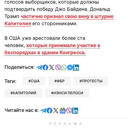
голосов выборщиков, которые должны
подтвердить победу Джо Байдена. Дональд
Трамп
частично признал свою вину в штурме
Капитолия
его сторонниками.
В США уже арестовали более ста
человек,
которые принимали участие в
беспорядках в здании Конгресса.
отправить в Telegram
поделиться в Facebook
поделиться в X
отправить в Viber
отправить в Whatsapp
отправить в Messenger
отправить в LinkedIn
Поделиться:
Теги:
США
ФБР
ПРОТЕСТЫ
КАПИТОЛИЙ
НЭНСИ ПЕЛОСИ
Читайте в Telegram
Читайте в Facebook
Читайте в X
Читайте в Google news
Читайте в Viber
Читайте в LinkedIn
Читайте нас в: