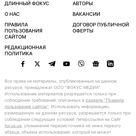
ДЛИННЫЙ ФОКУС
АВТОРЫ
О НАС
ВАКАНСИИ
ПРАВИЛА
ДОГОВОР ПУБЛИЧНОЙ
ПОЛЬЗОВАНИЯ
ОФЕРТЫ
САЙТОМ
РЕДАКЦИОННАЯ
ПОЛИТИКА
Все права на материалы, опубликованные на данном
ресурсе, принадлежат ООО "ФОКУС МЕДИА".
Использование материалов разрешается только при
соблюдении требований, описанных в
разделе "Правила
пользования сайтом"
. Использовать информацию,
размещенную на данном ресурсе, разрешается только при
соблюдении следующих условий: гиперссылки на Сайт
focus.ua
, упоминания первоисточника не ниже первого
абзаца, объема использования, который не может