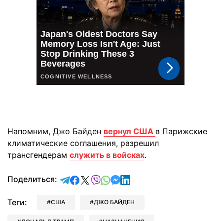
Напомним, Джо Байден
вернул США
в Парижские
климатические соглашения, разрешил
трансгендерам
служить в войсках
.
отправить в Telegram
поделиться в Facebook
поделиться в X
отправить в Viber
отправить в Whatsapp
отправить в Messenger
отправить в LinkedIn
Поделиться:
Теги:
США
ДЖО БАЙДЕН