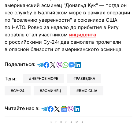
американский эсминец "Дональд Кук" — тогда он
нес службу в Балтийском море в рамках операции
по "вселению уверенности" в союзников США
по НАТО. Ровно за неделю до прибытия в Ригу
корабль стал участником
инцидента
с российскими Су-24: два самолета пролетели
в опасной близости от американского эсминца.
отправить в Telegram
поделиться в Facebook
поделиться в X
отправить в Viber
отправить в Whatsapp
отправить в Messenger
отправить в LinkedIn
Поделиться:
Теги:
ЧЕРНОЕ МОРЕ
РАЗВЕДКА
СУ-24
ЭСМИНЕЦ
ВМС США
Читайте в Telegram
Читайте в Facebook
Читайте в X
Читайте в Google news
Читайте в Viber
Читайте в LinkedIn
Читайте нас в: