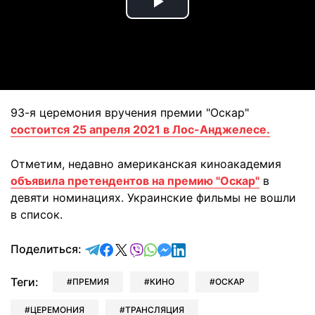
Play
Video
93-я церемония вручения премии "Оскар"
состоится 25 апреля 2021 в Лос-Анджелесе.
Отметим, недавно американская киноакадемия
объявила претендентов на премию "Оскар"
в
девяти номинациях. Украинские фильмы не вошли
в список.
отправить в Telegram
поделиться в Facebook
поделиться в X
отправить в Viber
отправить в Whatsapp
отправить в Messenger
отправить в LinkedIn
Поделиться:
Теги:
ПРЕМИЯ
КИНО
ОСКАР
ЦЕРЕМОНИЯ
ТРАНСЛЯЦИЯ