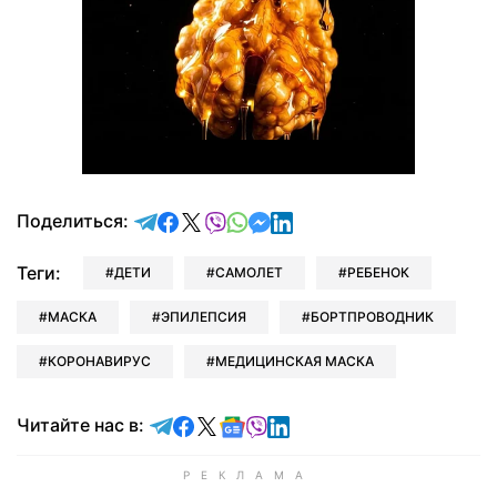
отправить в Telegram
поделиться в Facebook
поделиться в X
отправить в Viber
отправить в Whatsapp
отправить в Messenger
отправить в LinkedIn
Поделиться:
Теги:
ДЕТИ
САМОЛЕТ
РЕБЕНОК
МАСКА
ЭПИЛЕПСИЯ
БОРТПРОВОДНИК
КОРОНАВИРУС
МЕДИЦИНСКАЯ МАСКА
Читайте в Telegram
Читайте в Facebook
Читайте в X
Читайте в Google news
Читайте в Viber
Читайте в LinkedIn
Читайте нас в: