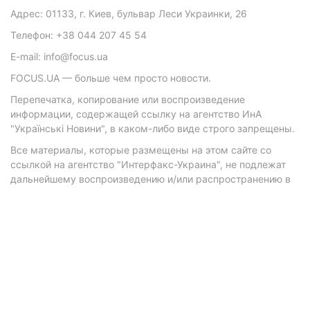
Адрес: 01133, г. Киев, бульвар Леси Украинки, 26
Телефон: +38 044 207 45 54
E-mail: info@focus.ua
FOCUS.UA — больше чем просто новости.
Перепечатка, копирование или воспроизведение
информации, содержащей ссылку на агентство ИнА
"Українські Новини", в каком-либо виде строго запрещены.
Все материалы, которые размещены на этом сайте со
ссылкой на агентство "Интерфакс-Украина", не подлежат
дальнейшему воспроизведению и/или распространению в
любой форме, кроме как с письменного разрешения
агентства.
Материалы с плашками "Р", "Новости партнеров", "Новости
компаний", "Новости партий", "Инновации", "Позиция",
"Спецпроект при поддержке" публикуются на
коммерческой основе.
© 2026 Фокус. Все права защищены.