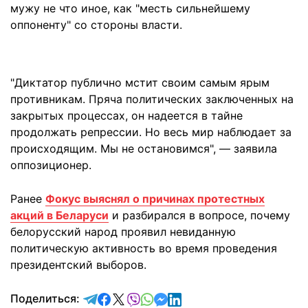
мужу не что иное, как "месть сильнейшему
оппоненту" со стороны власти.
"Диктатор публично мстит своим самым ярым
противникам. Пряча политических заключенных на
закрытых процессах, он надеется в тайне
продолжать репрессии. Но весь мир наблюдает за
происходящим. Мы не остановимся", — заявила
оппозиционер.
Ранее
Фокус выяснял о причинах протестных
акций в Беларуси
и разбирался в вопросе, почему
белорусский народ проявил невиданную
политическую активность во время проведения
президентский выборов.
отправить в Telegram
поделиться в Facebook
поделиться в X
отправить в Viber
отправить в Whatsapp
отправить в Messenger
отправить в LinkedIn
Поделиться: