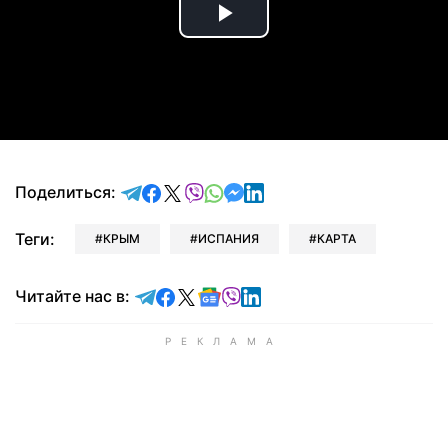
Play
Video
отправить в Telegram
поделиться в Facebook
поделиться в X
отправить в Viber
отправить в Whatsapp
отправить в Messenger
отправить в LinkedIn
Поделиться:
Теги:
КРЫМ
ИСПАНИЯ
КАРТА
Читайте в Telegram
Читайте в Facebook
Читайте в X
Читайте в Google news
Читайте в Viber
Читайте в LinkedIn
Читайте нас в: