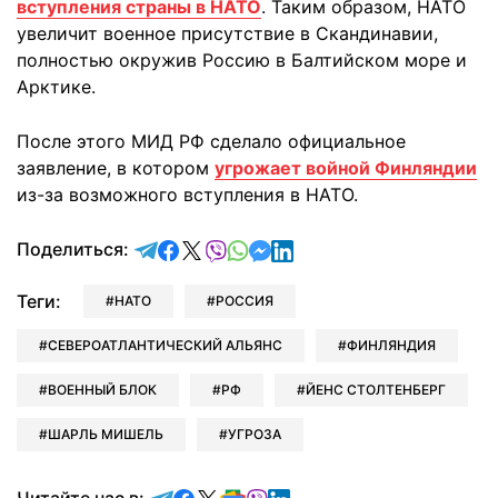
вступления страны в НАТО
. Таким образом, НАТО
увеличит военное присутствие в Скандинавии,
полностью окружив Россию в Балтийском море и
Арктике.
После этого МИД РФ сделало официальное
заявление, в котором
угрожает войной Финляндии
из-за возможного вступления в НАТО.
отправить в Telegram
поделиться в Facebook
поделиться в X
отправить в Viber
отправить в Whatsapp
отправить в Messenger
отправить в LinkedIn
Поделиться:
Теги:
НАТО
РОССИЯ
СЕВЕРОАТЛАНТИЧЕСКИЙ АЛЬЯНС
ФИНЛЯНДИЯ
ВОЕННЫЙ БЛОК
РФ
ЙЕНС СТОЛТЕНБЕРГ
ШАРЛЬ МИШЕЛЬ
УГРОЗА
Читайте в Telegram
Читайте в Facebook
Читайте в X
Читайте в Google news
Читайте в Viber
Читайте в LinkedIn