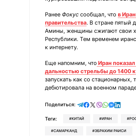
Ранее
Фокус
сообщал, что
в Ира
правительства
. В стране пятый 
Амины, женщины сжигают свои 
Республики. Тем временем иранс
к интернету.
Еще напомним, что
Иран показал
дальностью стрельбы до 1400 
запускать как со стационарных, 
дебютировала на военном параде
отправить в Telegram
поделиться в Face
поделиться в X
отправить в V
отправить 
отправит
отправ
Поделиться:
Теги:
КИТАЙ
ИРАН
РО
САМАРКАНД
ЭБРАХИМ РАИСИ