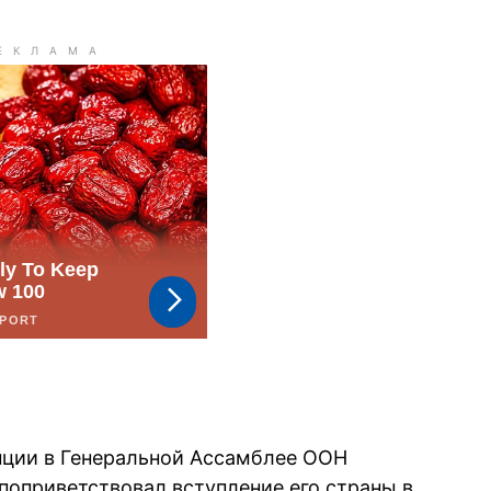
нции в Генеральной Ассамблее ООН
поприветствовал вступление его страны в