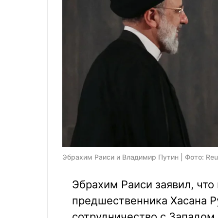
Эбрахим Раиси и Владимир Путин | Фото: Reu
Эбрахим Раиси заявил, что 
предшественника Хасана Ру
сотрудничество с Западом.