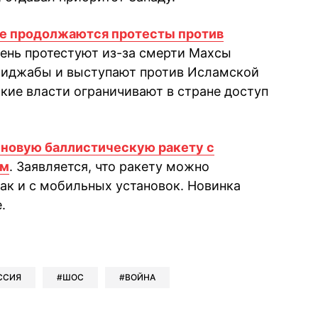
не продолжаются протесты против
день протестуют из-за смерти Махсы
хиджабы и выступают против Исламской
кие власти ограничивают в стране доступ
 новую баллистическую ракету с
км
. Заявляется, что ракету можно
так и с мобильных установок. Новинка
.
book
iber
в Whatsapp
ь в Messenger
ить в LinkedIn
ССИЯ
ШОС
ВОЙНА