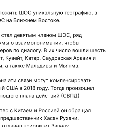
дложить ШОС уникальную географию, а
ОС на Ближнем Востоке.
н стал девятым членом ШОС, ряд
умы о взаимопонимании, чтобы
еров по диалогу. В их число вошли шесть
т, Кувейт, Катар, Саудовская Аравия и
, а также Мальдивы и Мьянма.
ана эти связи могут компенсировать
й США в 2018 году. Тогда произошел
лющего плана действий (СВПД)
ство с Китаем и Россией он обращал
 предшественник Хасан Рухани,
отдавал приоритет Западу.