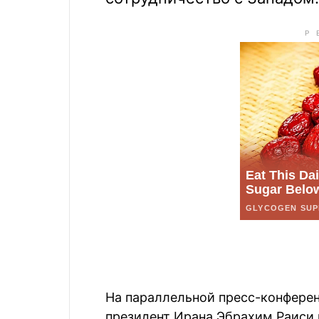
На параллельной пресс-конфере
президент Ирана Эбрахим Раиси 