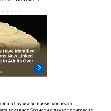
rena в Грузии во время концерта
lers вокалист Брэндон Флауэрс пригласил