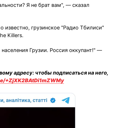
льности? Я не брат вам", — сказал
ло известно, грузинское "Радио Тбилиси"
e Killers.
аселения Грузии. Россия оккупант!" —
вому адресу: чтобы подписаться на него,
.me/+ZjXK2BAtDi1mZWMy