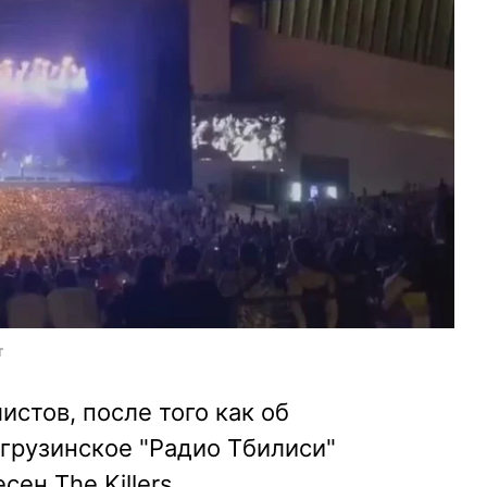
т
стов, после того как об
 грузинское "Радио Тбилиси"
сен The Killers.