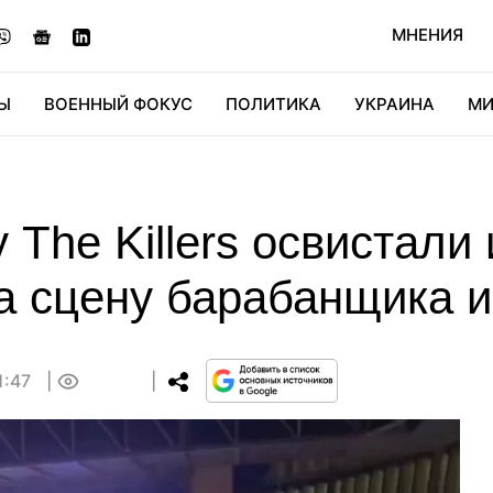
МНЕНИЯ
Ы
ВОЕННЫЙ ФОКУС
ПОЛИТИКА
УКРАИНА
МИ
ОНОМИКА
ДИДЖИТАЛ
АВТО
МИРФАН
КУЛЬТ
 The Killers освистали 
а сцену барабанщика и
1:47
0