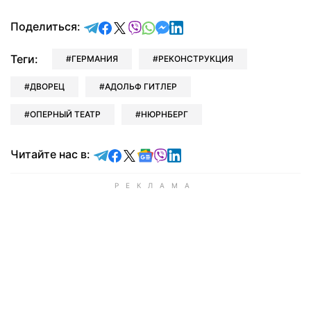
отправить в Telegram
поделиться в Facebook
поделиться в X
отправить в Viber
отправить в Whatsapp
отправить в Messenger
отправить в LinkedIn
Поделиться:
Теги:
ГЕРМАНИЯ
РЕКОНСТРУКЦИЯ
ДВОРЕЦ
АДОЛЬФ ГИТЛЕР
ОПЕРНЫЙ ТЕАТР
НЮРНБЕРГ
Читайте в Telegram
Читайте в Facebook
Читайте в X
Читайте в Google news
Читайте в Viber
Читайте в LinkedIn
Читайте нас в: