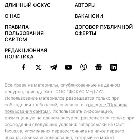
ДЛИННЫЙ ФОКУС
АВТОРЫ
О НАС
ВАКАНСИИ
ПРАВИЛА
ДОГОВОР ПУБЛИЧНОЙ
ПОЛЬЗОВАНИЯ
ОФЕРТЫ
САЙТОМ
РЕДАКЦИОННАЯ
ПОЛИТИКА
Все права на материалы, опубликованные на данном
ресурсе, принадлежат ООО "ФОКУС МЕДИА".
Использование материалов разрешается только при
соблюдении требований, описанных в
разделе "Правила
пользования сайтом"
. Использовать информацию,
размещенную на данном ресурсе, разрешается только при
соблюдении следующих условий: гиперссылки на Сайт
focus.ua
, упоминания первоисточника не ниже первого
абзаца, объема использования, который не может