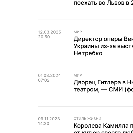
поехать во Львов в 
12.03.2025
МИР
20:50
Директор оперы Ве
Украины из-за выст
Нетребко
01.08.2024
МИР
07:02
Дворец Гитлера в 
театром, — СМИ (ф
09.11.2023
СТИЛЬ ЖИЗНИ
14:20
Королева Камилла п
от кутюр своего лю