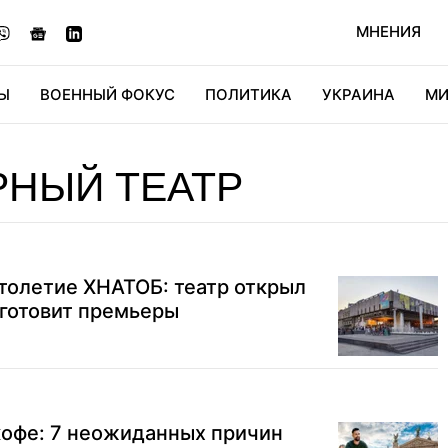
МНЕНИЯ
Ы
ВОЕННЫЙ ФОКУС
ПОЛИТИКА
УКРАИНА
МИ
ОНОМИКА
ДИДЖИТАЛ
АВТО
МИРФАН
КУЛЬТ
РНЫЙ ТЕАТР
толетие ХНАТОБ: театр открыл
 готовит премьеры
кофе: 7 неожиданных причин