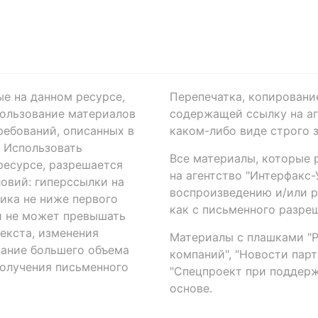
ые на данном ресурсе,
Перепечатка, копировани
ользование материалов
содержащей ссылку на аге
ребований, описанных в
каком-либо виде строго 
. Использовать
Все материалы, которые 
есурсе, разрешается
на агентство "Интерфакс
овий: гиперссылки на
воспроизведению и/или 
ика не ниже первого
как с письменного разреш
й не может превышать
екста, изменения
Материалы с плашками "Р"
вание большего объема
компаний", "Новости парти
получения письменного
"Спецпроект при поддерж
основе.