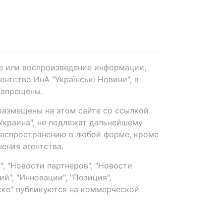
е или воспроизведение информации,
нтство ИнА "Українські Новини", в
запрещены.
размещены на этом сайте со ссылкой
-Украина", не подлежат дальнейшему
распространению в любой форме, кроме
ения агентства.
, "Новости партнеров", "Новости
й", "Инновации", "Позиция",
ке" публикуются на коммерческой