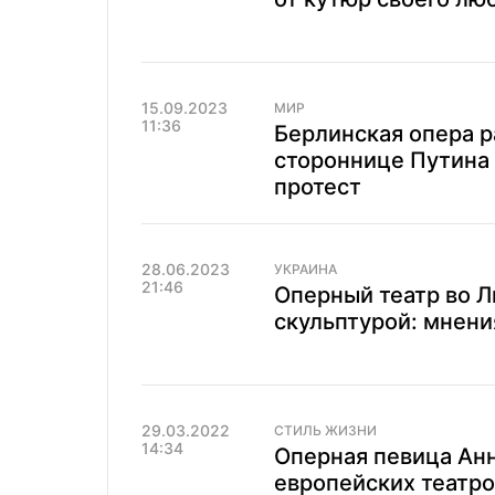
15.09.2023
МИР
11:36
Берлинская опера 
стороннице Путина
протест
28.06.2023
УКРАИНА
21:46
Оперный театр во Л
скульптурой: мнени
29.03.2022
СТИЛЬ ЖИЗНИ
14:34
Оперная певица Анн
европейских театро