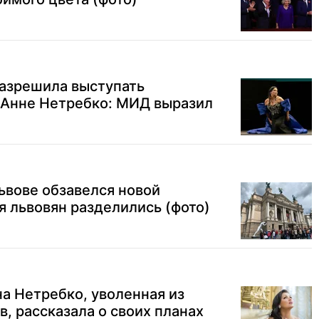
разрешила выступать
 Анне Нетребко: МИД выразил
ьвове обзавелся новой
я львовян разделились (фото)
а Нетребко, уволенная из
в, рассказала о своих планах