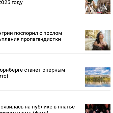
2025 году
нгрии поспорил с послом
упления пропагандистки
Нюрнберге станет оперным
ото)
оявилась на публике в платье
бимого цвета (фото)