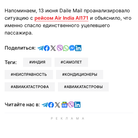
Напоминаем, 13 июня Daile Mail проанализировало
ситуацию с
рейсом Air India AI171
и объяснило, что
именно спасло единственного уцелевшего
пассажира.
отправить в Telegram
поделиться в Facebook
поделиться в X
отправить в Viber
отправить в Whatsapp
отправить в Messenger
отправить в LinkedIn
Поделиться:
Теги:
ИНДИЯ
САМОЛЕТ
НЕИСПРАВНОСТЬ
КОНДИЦИОНЕРЫ
АВИАКАТАСТРОФА
АВИАКАТАСТРОФЫ
Читайте в Telegram
Читайте в Facebook
Читайте в X
Читайте в Google news
Читайте в Viber
Читайте в LinkedIn
Читайте нас в: