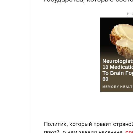
Политик, который правит страной
покой, о чем заявил накануне,
со