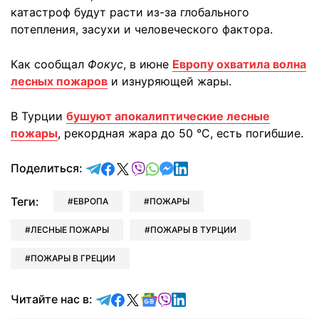
катастроф будут расти из-за глобального
потепления, засухи и человеческого фактора.
Как сообщал
Фокус
, в июне
Европу охватила волна
лесных пожаров
и изнуряющей жары.
В Турции
бушуют апокалиптические лесные
пожары
, рекордная жара до 50 °C, есть погибшие.
отправить в Telegram
поделиться в Facebook
поделиться в X
отправить в Viber
отправить в Whatsapp
отправить в Messenger
отправить в LinkedIn
Поделиться:
Теги:
ЕВРОПА
ПОЖАРЫ
ЛЕСНЫЕ ПОЖАРЫ
ПОЖАРЫ В ТУРЦИИ
ПОЖАРЫ В ГРЕЦИИ
Читайте в Telegram
Читайте в Facebook
Читайте в X
Читайте в Google news
Читайте в Viber
Читайте в LinkedIn
Читайте нас в: