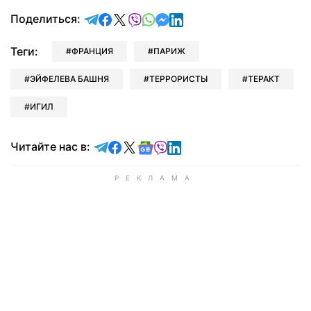
отправить в Telegram
поделиться в Facebook
поделиться в X
отправить в Viber
отправить в Whatsapp
отправить в Messenger
отправить в LinkedIn
Поделиться:
Теги:
ФРАНЦИЯ
ПАРИЖ
ЭЙФЕЛЕВА БАШНЯ
ТЕРРОРИСТЫ
ТЕРАКТ
ИГИЛ
Читайте в Telegram
Читайте в Facebook
Читайте в X
Читайте в Google news
Читайте в Viber
Читайте в LinkedIn
Читайте нас в: