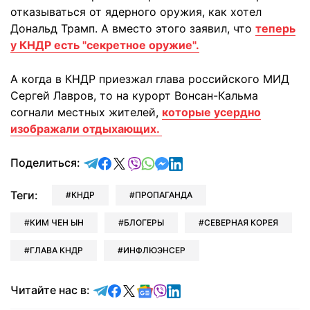
отказываться от ядерного оружия, как хотел
Дональд Трамп. А вместо этого заявил, что
теперь
у КНДР есть "секретное оружие".
А когда в КНДР приезжал глава российского МИД
Сергей Лавров, то на курорт Вонсан-Кальма
согнали местных жителей,
которые усердно
изображали отдыхающих.
отправить в Telegram
поделиться в Facebook
поделиться в X
отправить в Viber
отправить в Whatsapp
отправить в Messenger
отправить в LinkedIn
Поделиться:
Теги:
КНДР
ПРОПАГАНДА
КИМ ЧЕН ЫН
БЛОГЕРЫ
СЕВЕРНАЯ КОРЕЯ
ГЛАВА КНДР
ИНФЛЮЭНСЕР
Читайте в Telegram
Читайте в Facebook
Читайте в X
Читайте в Google news
Читайте в Viber
Читайте в LinkedIn
Читайте нас в: