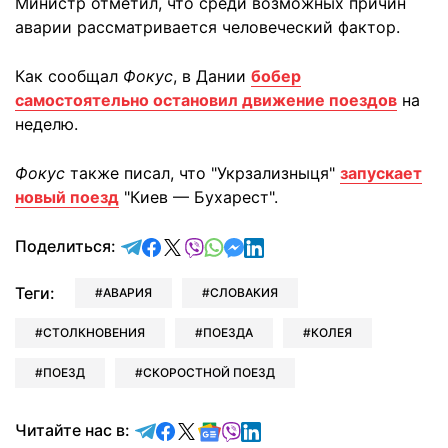
Министр отметил, что среди возможных причин
аварии рассматривается человеческий фактор.
Как сообщал
Фокус
, в Дании
бобер
самостоятельно остановил движение поездов
на
неделю.
Фокус
также писал, что "Укрзализныця"
запускает
новый поезд
"Киев — Бухарест".
отправить в Telegram
поделиться в Facebook
поделиться в X
отправить в Viber
отправить в Whatsapp
отправить в Messenger
отправить в LinkedIn
Поделиться:
Теги:
АВАРИЯ
СЛОВАКИЯ
СТОЛКНОВЕНИЯ
ПОЕЗДА
КОЛЕЯ
ПОЕЗД
СКОРОСТНОЙ ПОЕЗД
Читайте в Telegram
Читайте в Facebook
Читайте в X
Читайте в Google news
Читайте в Viber
Читайте в LinkedIn
Читайте нас в: