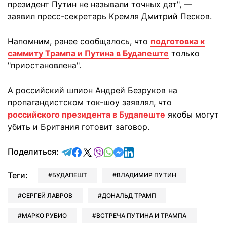
президент Путин не называли точных дат", —
заявил пресс-секретарь Кремля Дмитрий Песков.
Напомним, ранее сообщалось, что
подготовка к
саммиту Трампа и Путина в Будапеште
только
"приостановлена".
А российский шпион Андрей Безруков на
пропагандистском ток-шоу заявлял, что
российского президента в Будапеште
якобы могут
убить и Британия готовит заговор.
отправить в Telegram
поделиться в Facebook
поделиться в X
отправить в Viber
отправить в Whatsapp
отправить в Messenger
отправить в LinkedIn
Поделиться:
Теги:
БУДАПЕШТ
ВЛАДИМИР ПУТИН
СЕРГЕЙ ЛАВРОВ
ДОНАЛЬД ТРАМП
МАРКО РУБИО
ВСТРЕЧА ПУТИНА И ТРАМПА