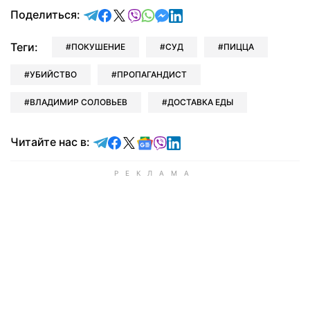
отправить в Telegram
поделиться в Facebook
поделиться в X
отправить в Viber
отправить в Whatsapp
отправить в Messenger
отправить в LinkedIn
Поделиться:
Теги:
ПОКУШЕНИЕ
СУД
ПИЦЦА
УБИЙСТВО
ПРОПАГАНДИСТ
ВЛАДИМИР СОЛОВЬЕВ
ДОСТАВКА ЕДЫ
Читайте в Telegram
Читайте в Facebook
Читайте в X
Читайте в Google news
Читайте в Viber
Читайте в LinkedIn
Читайте нас в: