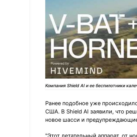
Компания Shield AI и ее беспилотники кал
Ранее подобное уже происходило
США. В Shield AI заявили, что р
новое шасси и предупреждающие 
"Этот летательный аппарат, от но