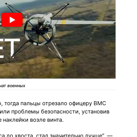
ечат военных
, тогда пальцы отрезало офицеру ВМС
ешили проблемы безопасности, установив
наклейки возле винта.
са до хвоста, стал значительно лучше", —