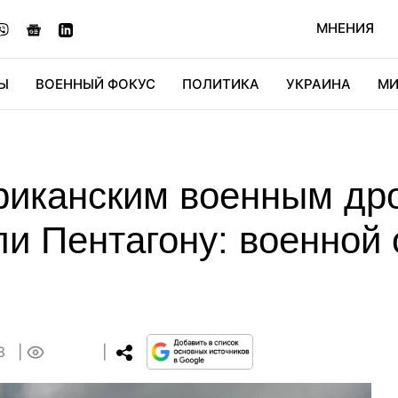
МНЕНИЯ
Ы
ВОЕННЫЙ ФОКУС
ПОЛИТИКА
УКРАИНА
МИ
ОНОМИКА
ДИДЖИТАЛ
АВТО
МИРФАН
КУЛЬТ
риканским военным др
и Пентагону: военной
58
0