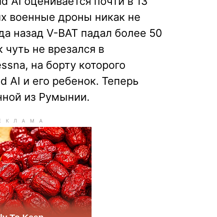
d AI оценивается почти в 13
их военные дроны никак не
ода назад V-BAT падал более 50
к чуть не врезался в
sna, на борту которого
d AI и его ребенок. Теперь
нной из Румынии.