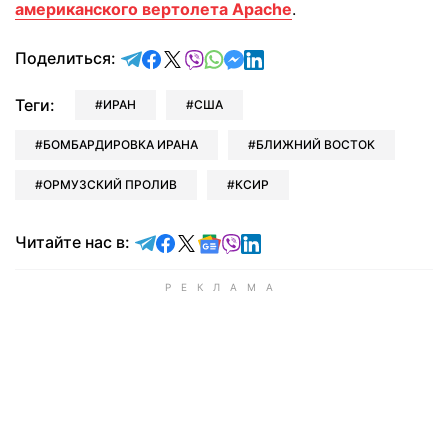
американского вертолета Apache
.
отправить в Telegram
поделиться в Facebook
поделиться в X
отправить в Viber
отправить в Whatsapp
отправить в Messenger
отправить в LinkedIn
Поделиться:
Теги:
ИРАН
США
БОМБАРДИРОВКА ИРАНА
БЛИЖНИЙ ВОСТОК
ОРМУЗСКИЙ ПРОЛИВ
КСИР
Читайте в Telegram
Читайте в Facebook
Читайте в X
Читайте в Google news
Читайте в Viber
Читайте в LinkedIn
Читайте нас в: