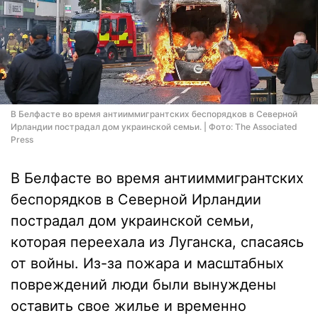
В Белфасте во время антииммигрантских беспорядков в Северной
Ирландии пострадал дом украинской семьи. | Фото: The Associated
Press
В Белфасте во время антииммигрантских
беспорядков в Северной Ирландии
пострадал дом украинской семьи,
которая переехала из Луганска, спасаясь
от войны. Из-за пожара и масштабных
повреждений люди были вынуждены
оставить свое жилье и временно