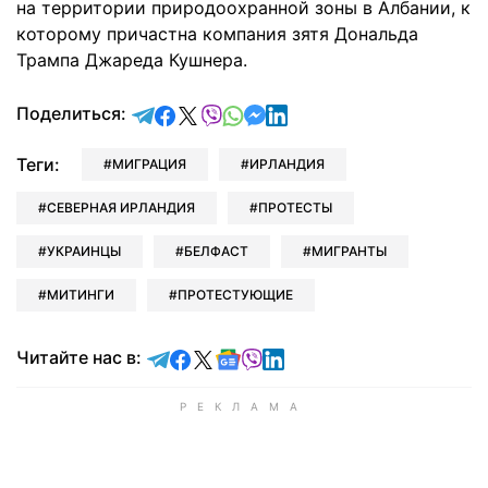
на территории природоохранной зоны в Албании, к
которому причастна компания зятя Дональда
Трампа Джареда Кушнера.
отправить в Telegram
поделиться в Facebook
поделиться в X
отправить в Viber
отправить в Whatsapp
отправить в Messenger
отправить в LinkedIn
Поделиться:
Теги:
МИГРАЦИЯ
ИРЛАНДИЯ
СЕВЕРНАЯ ИРЛАНДИЯ
ПРОТЕСТЫ
УКРАИНЦЫ
БЕЛФАСТ
МИГРАНТЫ
МИТИНГИ
ПРОТЕСТУЮЩИЕ
Читайте в Telegram
Читайте в Facebook
Читайте в X
Читайте в Google news
Читайте в Viber
Читайте в LinkedIn
Читайте нас в: