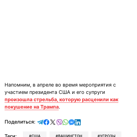
Напомним, в апреле во время мероприятия с
участием президента США и его супруги
произошла стрельба, которую расценили как
покушение на Трампа
.
отправить в Telegram
поделиться в Facebook
поделиться в X
отправить в Viber
отправить в Whatsapp
отправить в Messenger
отправить в LinkedIn
Поделиться:
Теги:
США
ВАШИНГТОН
УГРОЗЫ