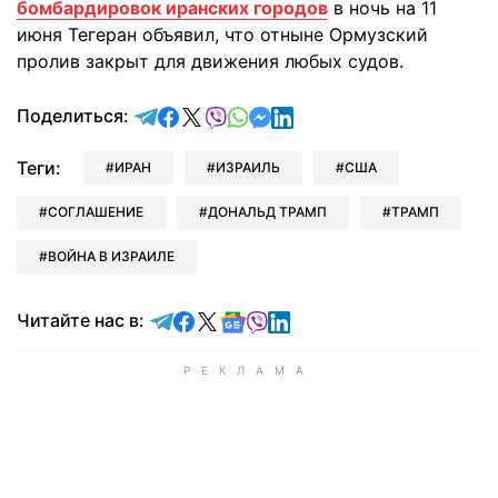
бомбардировок иранских городов
в ночь на 11
июня Тегеран объявил, что отныне Ормузский
пролив закрыт для движения любых судов.
отправить в Telegram
поделиться в Facebook
поделиться в X
отправить в Viber
отправить в Whatsapp
отправить в Messenger
отправить в LinkedIn
Поделиться:
Теги:
ИРАН
ИЗРАИЛЬ
США
СОГЛАШЕНИЕ
ДОНАЛЬД ТРАМП
ТРАМП
ВОЙНА В ИЗРАИЛЕ
Читайте в Telegram
Читайте в Facebook
Читайте в X
Читайте в Google news
Читайте в Viber
Читайте в LinkedIn
Читайте нас в: