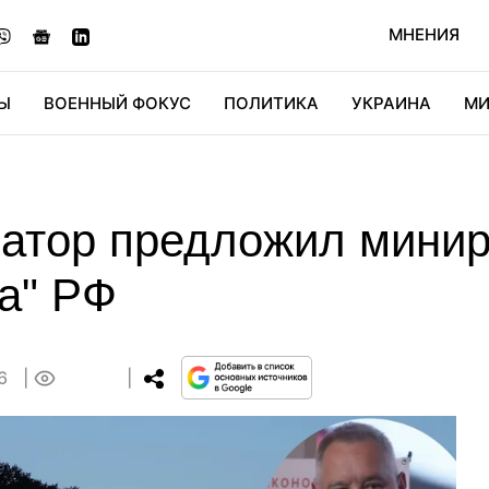
МНЕНИЯ
Ы
ВОЕННЫЙ ФОКУС
ПОЛИТИКА
УКРАИНА
МИ
ОНОМИКА
ДИДЖИТАЛ
АВТО
МИРФАН
КУЛЬТ
натор предложил минир
а" РФ
06
0