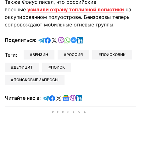
Также
Фокус
писал, что российские
военные
усилили охрану топливной логистики
на
оккупированном полуострове. Бензовозы теперь
сопровождают мобильные огневые группы.
отправить в Telegram
поделиться в Facebook
поделиться в X
отправить в Viber
отправить в Whatsapp
отправить в Messenger
отправить в LinkedIn
Поделиться:
Теги:
БЕНЗИН
РОССИЯ
ПОИСКОВИК
ДЕФИЦИТ
ПОИСК
ПОИСКОВЫЕ ЗАПРОСЫ
Читайте в Telegram
Читайте в Facebook
Читайте в X
Читайте в Google news
Читайте в Viber
Читайте в LinkedIn
Читайте нас в: