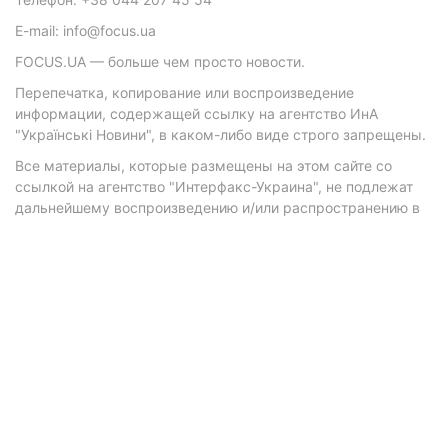
E-mail: info@focus.ua
FOCUS.UA — больше чем просто новости.
Перепечатка, копирование или воспроизведение
информации, содержащей ссылку на агентство ИнА
"Українські Новини", в каком-либо виде строго запрещены.
Все материалы, которые размещены на этом сайте со
ссылкой на агентство "Интерфакс-Украина", не подлежат
дальнейшему воспроизведению и/или распространению в
любой форме, кроме как с письменного разрешения
агентства.
Материалы с плашками "Р", "Новости партнеров", "Новости
компаний", "Новости партий", "Инновации", "Позиция",
"Спецпроект при поддержке" публикуются на
коммерческой основе.
© 2026 Фокус. Все права защищены.
Политика конфиденциальности
•
Контакты