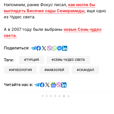
Напомним, ранее
Фокус
писал,
как могли бы
выглядеть Висячие сады Семирамиды
, еще одно
из Чудес света.
А в 2007 году были выбраны
новые Семь чудес
света.
отправить в Telegram
поделиться в Facebook
поделиться в X
отправить в Viber
отправить в Whatsapp
отправить в Messenger
отправить в LinkedIn
Поделиться:
Теги:
ТУРЦИЯ
СЕМЬ ЧУДЕС СВЕТА
АРХЕОЛОГИЯ
МАВЗОЛЕЙ
СКАНДАЛ
Читайте в Telegram
Читайте в Facebook
Читайте в X
Читайте в Google news
Читайте в Viber
Читайте в LinkedIn
Читайте нас в: