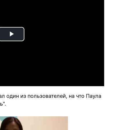
Play
Video
ал один из пользователей, на что Паула
ь".