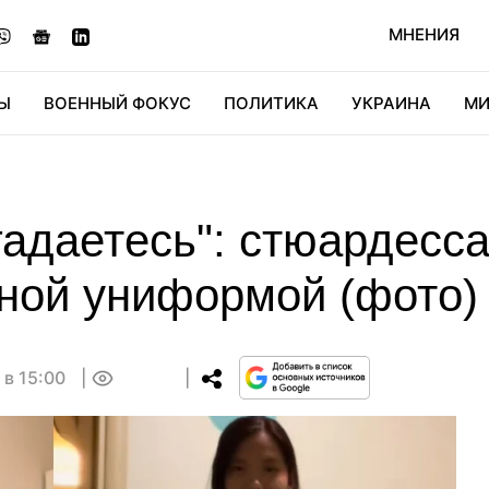
МНЕНИЯ
Ы
ВОЕННЫЙ ФОКУС
ПОЛИТИКА
УКРАИНА
МИ
ОНОМИКА
ДИДЖИТАЛ
АВТО
МИРФАН
КУЛЬТ
гадаетесь": стюардесса
бной униформой (фото)
 в 15:00
0