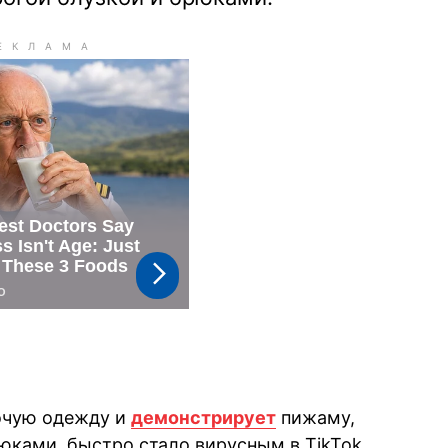
бочую одежду и
демонстрирует
пижаму,
юками, быстро стало вирусным в TikTok.