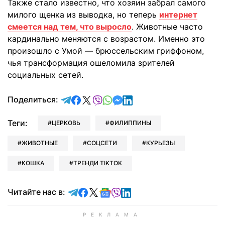
Также стало известно, что хозяин забрал самого
милого щенка из выводка, но теперь
интернет
смеется над тем, что выросло
. Животные часто
кардинально меняются с возрастом. Именно это
произошло с Умой — брюссельским гриффоном,
чья трансформация ошеломила зрителей
социальных сетей.
отправить в Telegram
поделиться в Facebook
поделиться в X
отправить в Viber
отправить в Whatsapp
отправить в Messenger
отправить в LinkedIn
Поделиться:
Теги:
ЦЕРКОВЬ
ФИЛИППИНЫ
ЖИВОТНЫЕ
СОЦСЕТИ
КУРЬЕЗЫ
КОШКА
ТРЕНДИ TIKTOK
Читайте в Telegram
Читайте в Facebook
Читайте в X
Читайте в Google news
Читайте в Viber
Читайте в LinkedIn
Читайте нас в: