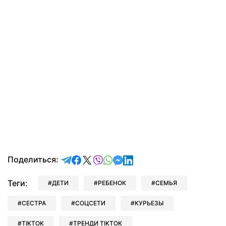
отправить в Telegram
поделиться в Facebook
поделиться в X
отправить в Viber
отправить в Whatsapp
отправить в Messenger
отправить в LinkedIn
Поделиться:
Теги:
ДЕТИ
РЕБЕНОК
СЕМЬЯ
СЕСТРА
СОЦСЕТИ
КУРЬЕЗЫ
TIKTOK
ТРЕНДИ TIKTOK