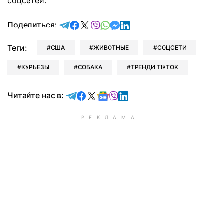
соцсетей.
отправить в Telegram
поделиться в Facebook
поделиться в X
отправить в Viber
отправить в Whatsapp
отправить в Messenger
отправить в LinkedIn
Поделиться:
Теги:
США
ЖИВОТНЫЕ
СОЦСЕТИ
КУРЬЕЗЫ
СОБАКА
ТРЕНДИ TIKTOK
Читайте в Telegram
Читайте в Facebook
Читайте в X
Читайте в Google news
Читайте в Viber
Читайте в LinkedIn
Читайте нас в: