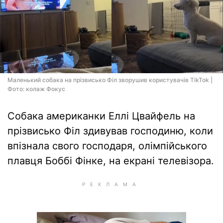
Маленький собака на прізвисько Філ зворушив користувачів TikTok |
Фото: колаж Фокус
Собака американки Еллі Цвайфель на
прізвисько Філ здивував господиню, коли
впізнала свого господаря, олімпійського
плавця Боббі Фінке, на екрані телевізора.