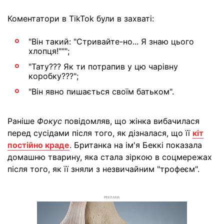
Коментатори в TikTok були в захваті:
"Він такий: "Стривайте-но... Я знаю цього
хлопця!""";
"Тату??? Як ти потрапив у цю чарівну
коробку???";
"Він явно пишається своїм батьком".
Раніше
Фокус
повідомляв, що жінка вибачилася
перед сусідами після того, як дізналася, що її
кіт
постійно краде
. Британка на ім'я Беккі показала
домашню тварину, яка стала зіркою в соцмережах
після того, як її зняли з незвичайним "трофеєм".
РЕКЛАМА