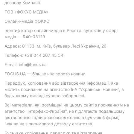
дозволу Компанії.
ТОВ «ФОКУС МЕДІА»
Онлайн-медіа ФОКУС
Ідентифікатор онлайн-медіа в Реєстрі суб’єктів у сфері
медіа — R40-03129
Адреса: 01133, м. Київ, бульвар Лесі Українки, 26
Телефон: +38 044 207 45 54
E-mail: info@focus.ua
FOCUS.UA — більше ніж просто новини.
Передрук, копіювання або відтворення інформації, яка
містить посилання на агентство ІнА "Українські Новини", в
будь-якому вигляді суворо заборонені.
Всі матеріали, які розміщені на цьому сайті з посиланням на
агентство "Інтерфакс-Україна", не підлягають подальшому
відтворенню та/чи розповсюдженню в будь-якій формі,
інакше як з письмового дозволу агентства.
Будь-яке копіювання, передрук та відтворення