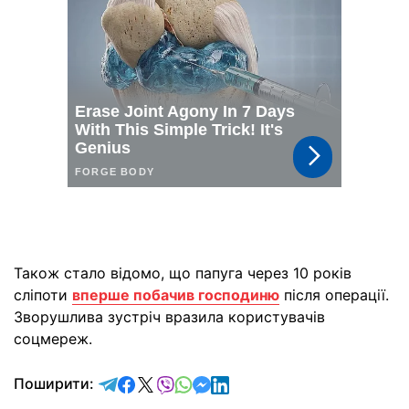
Також стало відомо, що папуга через 10 років
сліпоти
вперше побачив господиню
після операції.
Зворушлива зустріч вразила користувачів
соцмереж.
відправити у Telegram
поділитись у Facebook
поділитись у X
відправити у Viber
відправити у Whatsapp
відправити у Messenger
відправити у LinkedIn
Поширити: