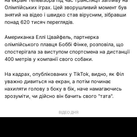
на екрані телевізора під час трансляції запливу на
Олімпійських іграх. Цей зворушливий момент був
знятий на відео і швидко став вірусним, зібравши
понад 620 тисяч переглядів.
Американка Еллі Цвайфель, партнерка
олімпійського плавця Боббі Фінке, розповіла, що
спостерігала за виступом спортсмена на дистанції
400 метрів у компанії свого собаки.
На кадрах, опублікованих у TikTok, видно, як Філ
уважно дивиться на екран, а потім починає
нахиляти голову з боку в бік, наче намагаючись
зрозуміти, чи дійсно він бачить свого "тата".
ВІДЕО ДНЯ