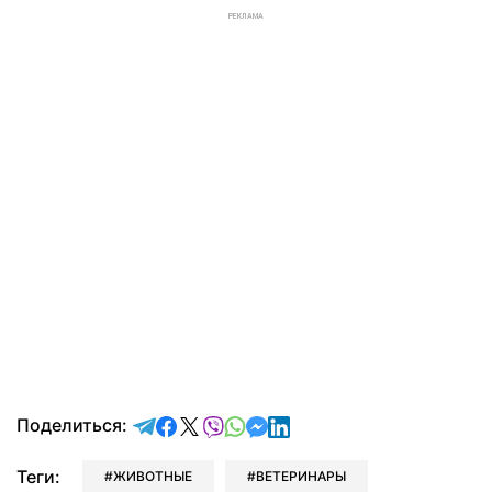
РЕКЛАМА
отправить в Telegram
поделиться в Facebook
поделиться в X
отправить в Viber
отправить в Whatsapp
отправить в Messenger
отправить в LinkedIn
Поделиться:
Теги:
ЖИВОТНЫЕ
ВЕТЕРИНАРЫ