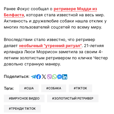
Ранее
Фокус
сообщал о
ретривере Мэдди из
Белфаста
, которая стала известной на весь мир.
Активность и дружелюбие собаки нашла отклик у
многих пользователей соцсетей по всему миру.
Впоследствии стало известно, что ретривер
делает
необычный "утренний ритуал"
. 21-летняя
ирландка Люси Моррисон заметила за своим 4-
летним золотистым ретривером по кличке Честер
довольно странную манеру.
отправить в Telegram
поделиться в Facebook
поделиться в X
отправить в Viber
отправить в Whatsapp
отправить в Messenger
отправить в LinkedIn
Поделиться:
Теги:
США
СОБАКА
TIKTOK
ВИРУСНОЕ ВИДЕО
ЗОЛОТИСТЫЙ РЕТРИВЕР
ТРЕНДИ TIKTOK