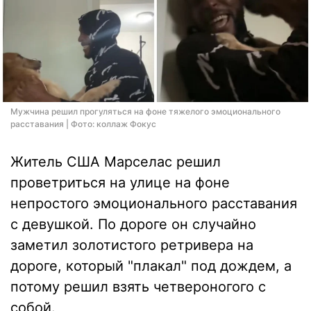
Мужчина решил прогуляться на фоне тяжелого эмоционального
расставания | Фото: коллаж Фокус
Житель США Марселас решил
проветриться на улице на фоне
непростого эмоционального расставания
с девушкой. По дороге он случайно
заметил золотистого ретривера на
дороге, который "плакал" под дождем, а
потому решил взять четвероногого с
собой.