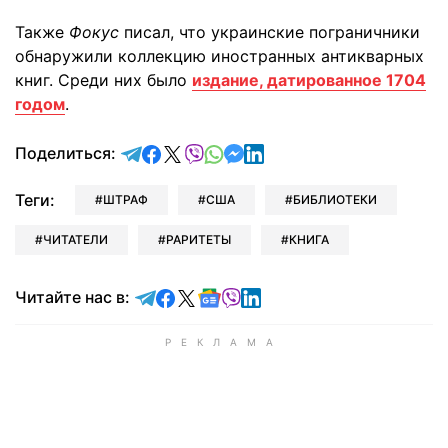
Также
Фокус
писал, что украинские пограничники
обнаружили коллекцию иностранных антикварных
книг. Среди них было
издание, датированное 1704
годом
.
отправить в Telegram
поделиться в Facebook
поделиться в X
отправить в Viber
отправить в Whatsapp
отправить в Messenger
отправить в LinkedIn
Поделиться:
Теги:
ШТРАФ
США
БИБЛИОТЕКИ
ЧИТАТЕЛИ
РАРИТЕТЫ
КНИГА
Читайте в Telegram
Читайте в Facebook
Читайте в X
Читайте в Google news
Читайте в Viber
Читайте в LinkedIn
Читайте нас в: