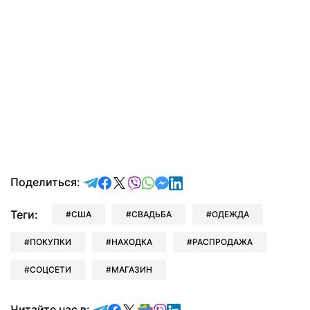
отправить в Telegram
поделиться в Facebook
поделиться в X
отправить в Viber
отправить в Whatsapp
отправить в Messenger
отправить в LinkedIn
Поделиться:
Теги:
США
СВАДЬБА
ОДЕЖДА
ПОКУПКИ
НАХОДКА
РАСПРОДАЖА
СОЦСЕТИ
МАГАЗИН
Читайте в Telegram
Читайте в Facebook
Читайте в X
Читайте в Google news
Читайте в Viber
Читайте в LinkedIn
Читайте нас в: